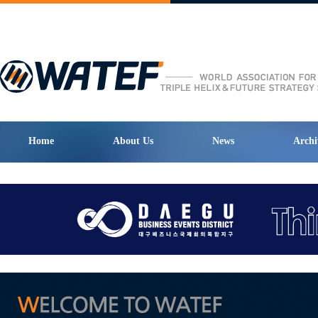
Home
About Us
News
Archi